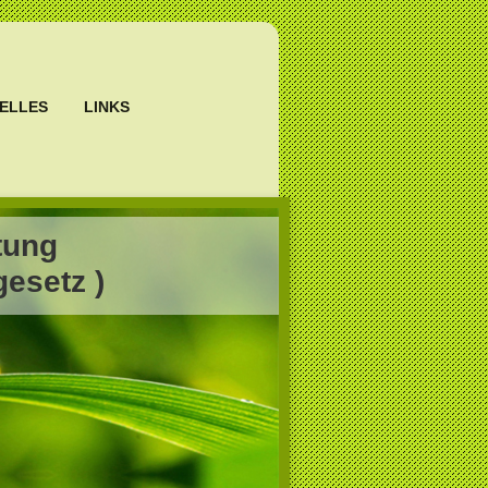
ELLES
LINKS
tung
esetz )