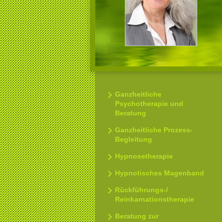
Ganzheitliche
Psychotherapie und
Beratung
Ganzheitliche Prozess-
Begleitung
Hypnosetherapie
Hypnotisches Magenband
Rückführungs-/
Reinkarnationstherapie
Beratung zur