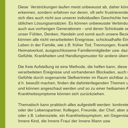
Diese Verstrickungen laufen meist unbewusst ab, daher könne
erkennen, sondern erfahren nur deren, oft sehr frustrierende,
sich dies auch nicht aus unserer individuellen Geschichte he
üblichen Lösungsansätzen. Es können unbewusste Verbindun
auch aus vorherigen Generationen - und deren Schicksale se
unser Fühlen, Denken, Handeln und somit auch unsere Bezi
können alle nicht verarbeiteten Ereignisse, schicksalhafte Ei
Leben in der Familie, wie z.B. früher Tod, Trennungen, Krank
Heimatverlust, ausgeschlossene Familienmitglieder usw. dazu
Gefühle, Krankheiten und Handlungsmuster für andere übe
Die freie Aufstellung ist eine Methode, die helfen kann, dies
verarbeiteten Ereignisse und vorhandenen Blockaden, auch u
Gefühle durch sogenannte Stellvertreter im Raum sichtbar zu
d.h. bewußt machen, finden die dahinterliegenden Themen 
und können angeschaut werden und so zu einer heilsamen 
Krankheitssymptome können sich zurückziehen.
Thematisch kann praktisch alles aufgestellt werden: konkret
oder der Lebenspartner, Kollegen, Freunde, der Chef, aber 
oder z.B. Lebensziele, ein Krankheitssymptom, ein Gegensta
Innere Kind, die Innere Frau/ der Innere Mann usw.