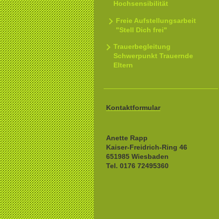
Hochsensibilität
Freie Aufstellungsarbeit
"Stell Dich frei"
Trauerbegleitung
Schwerpunkt Trauernde
Eltern
Kontaktformular
Anette Rapp
Kaiser-Freidrich-Ring 46
651985 Wiesbaden
Tel. 0176 72495360